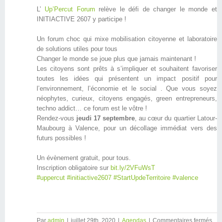
L’
Up’Percut Forum
relève le défi de changer le monde et
INITIACTIVE 2607 y participe !
Un forum choc qui mixe mobilisation citoyenne et laboratoire
de solutions utiles pour tous
Changer le monde se joue plus que jamais maintenant !
Les citoyens sont prêts à s’impliquer et souhaitent favoriser
toutes les idées qui présentent un impact positif pour
l’environnement, l’économie et le social . Que vous soyez
néophytes, curieux, citoyens engagés, green entrepreneurs,
techno addict… ce forum est le vôtre !
Rendez-vous
jeudi 17 septembre
, au cœur du quartier Latour-
Maubourg à Valence, pour un décollage immédiat vers des
futurs possibles !
Un évènement gratuit, pour tous.
Inscription obligatoire sur
bit.ly/2VFuWsT
#
uppercut
#
initiactive2607
#
StartUpdeTerritoire
#
valence
Par
admin
|
juillet 29th, 2020
|
Agendas
|
Commentaires fermés