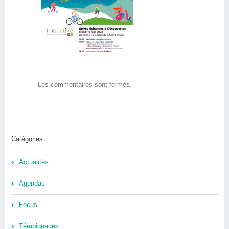
nérale 2022
Les commentaires sont fermés.
Catégories
Actualités
Agendas
Focus
Témoignages