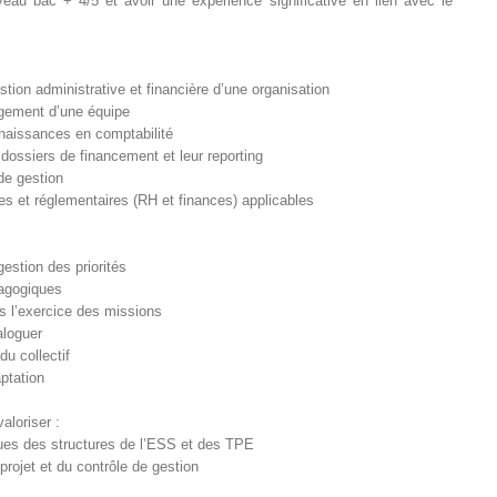
iveau bac + 4/5 et avoir une expérience significative en lien avec le
stion administrative et financière d’une organisation
gement d’une équipe
naissances en comptabilité
ossiers de financement et leur reporting
de gestion
les et réglementaires (RH et finances) applicables
gestion des priorités
agogiques
s l’exercice des missions
aloguer
du collectif
ptation
aloriser :
es des structures de l’ESS et des TPE
rojet et du contrôle de gestion