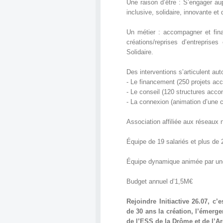
Une raison d’être : S’engager a
inclusive, solidaire, innovante et 
Un métier : accompagner et finan
créations/reprises d’entreprise
Solidaire.
Des interventions s’articulent au
- Le financement (250 projets a
- Le conseil (120 structures acco
- La connexion (animation d’une
Association affiliée aux réseaux n
Équipe de 19 salariés et plus de
Équipe dynamique animée par une
Budget annuel d’1,5M€
Rejoindre Initiactive 26.07, c
de 30 ans la création, l’émerg
de l’ESS de la Drôme et de l’A