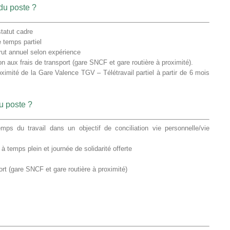
du poste ?
tatut cadre
e temps partiel
rut annuel selon expérience
on aux frais de transport (gare SNCF et gare routière à proximité).
roximité de la Gare Valence TGV – Télétravail partiel à partir de 6 mois
u poste ?
emps du travail dans un objectif de conciliation vie personnelle/vie
à temps plein et journée de solidarité offerte
port (gare SNCF et gare routière à proximité)