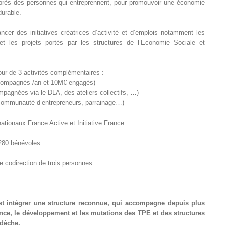
uprès des personnes qui entreprennent, pour promouvoir une économie
durable.
cer des initiatives créatrices d’activité et d’emplois notamment les
s et les projets portés par les structures de l’Economie Sociale et
tour de 3 activités complémentaires :
ccompagnés /an et 10M€ engagés)
mpagnées via le DLA, des ateliers collectifs, …)
 communauté d’entrepreneurs, parrainage…)
ationaux France Active et Initiative France.
 280 bénévoles.
 codirection de trois personnes.
’est intégrer une structure reconnue, qui accompagne depuis plus
ence, le développement et les mutations des TPE et des structures
rdèche.