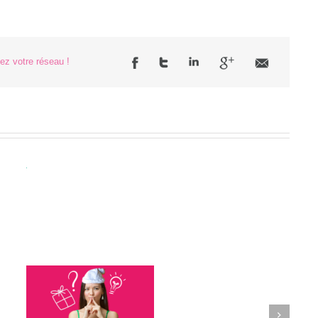
sez votre réseau !
025
Next