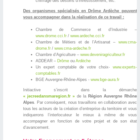
chiffrage des besoins d’investissement, etc.
Des organismes spécialisés en Drôme Ardèche peuvent
vous accompagner dans la réalisation de ce travail :
Chambre de Commerce et d’Industrie –
www.drome.cci.fr
/
www.ardeche.cci.fr
Chambre de Métiers et de l’Artisanat –
www.cma-
drome.fr
/
www.cma-ardeche.fr
Chambre d’Agriculture –
www.deveniragriculteur.fr
ADDEAR –
Drôme
ou
Ardèche
Un expert comptable de votre choix-
www.experts-
comptables.fr
BGE Auvergne-Rhône-Alpes -
www.bge-aura.fr
Initiactive s’inscrit dans la démarche
« jecreedansmaregion.fr »
de la
Région Auvergne Rhône
Alpes
. Par conséquent, nous travaillons en collaboration avec
tous les acteurs de la création d’entreprise du territoire et vous
indiquerons l’interlocuteur le mieux à même de vous
accompagner en fonction de votre projet et de son état
d‘avancement.